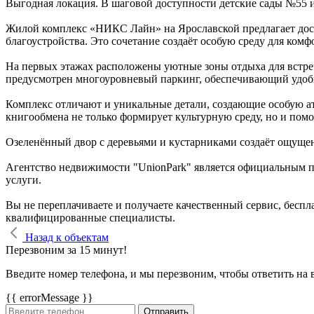
Выгодная локация. В шаговой доступности детские сады №55 
Жилой комплекс «НИКС Лайн» на Ярославской предлагает дост
благоустройства. Это сочетание создаёт особую среду для ком
На первых этажах расположены уютные зоны отдыха для встреч
предусмотрен многоуровневый паркинг, обеспечивающий удоб
Комплекс отличают и уникальные детали, создающие особую а
книгообмена не только формирует культурную среду, но и помог
Озеленённый двор с деревьями и кустарниками создаёт ощущен
Агентство недвижимости "UnionPark" является официальным п
услуги.
Вы не переплачиваете и получаете качественный сервис, бесп
квалифицированные специалисты.
Назад к объектам
Перезвоним за 15 минут!
Введите номер телефона, и мы перезвоним, чтобы ответить на 
{{ errorMessage }}
Отправить