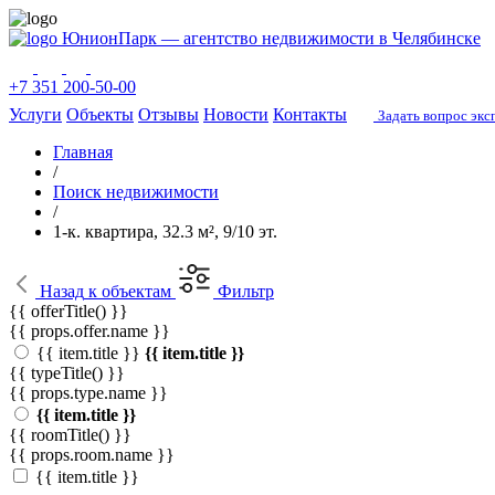
ЮнионПарк — агентство недвижимости в Челябинске
+7 351 200-50-00
Услуги
Объекты
Отзывы
Новости
Контакты
Задать вопрос экс
Главная
/
Поиск недвижимости
/
1-к. квартира, 32.3 м², 9/10 эт.
Назад
к объектам
Фильтр
{{ offerTitle() }}
{{ props.offer.name }}
{{ item.title }}
{{ item.title }}
{{ typeTitle() }}
{{ props.type.name }}
{{ item.title }}
{{ roomTitle() }}
{{ props.room.name }}
{{ item.title }}