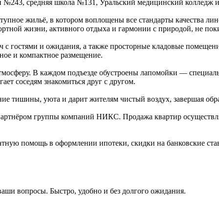
и №243, средняя школа №131, Уральский медицинский колледж 
упное жильё, в котором воплощены все стандарты качества ли
фортной жизни, активного отдыха и гармонии с природой, не пок
 с гостями и ожидания, а также просторные кладовые помещени
ное и компактное размещение.
тмосферу. В каждом подъезде обустроены лапомойки — специаль
ает соседям знакомиться друг с другом.
ие тишины, уюта и дарит жителям чистый воздух, завершая обр
артнёром группы компаний НИКС. Продажа квартир осуществляе
латную помощь в оформлении ипотеки, скидки на банковские ст
ваши вопросы. Быстро, удобно и без долгого ожидания.