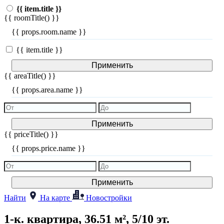
{{ item.title }}
{{ roomTitle() }}
{{ props.room.name }}
{{ item.title }}
Применить
{{ areaTitle() }}
{{ props.area.name }}
Применить
{{ priceTitle() }}
{{ props.price.name }}
Применить
Найти
На карте
Новостройки
1-к. квартира, 36.51 м², 5/10 эт.