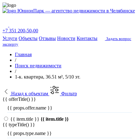
ЮнионПарк — агентство недвижимости в Челябинске
+7 351 200-50-00
Услуги
Объекты
Отзывы
Новости
Контакты
Задать вопрос
эксперту
Главная
/
Поиск недвижимости
/
1-к. квартира, 36.51 м², 5/10 эт.
Назад
к объектам
Фильтр
{{ offerTitle() }}
{{ props.offer.name }}
{{ item.title }}
{{ item.title }}
{{ typeTitle() }}
{{ props.type.name }}