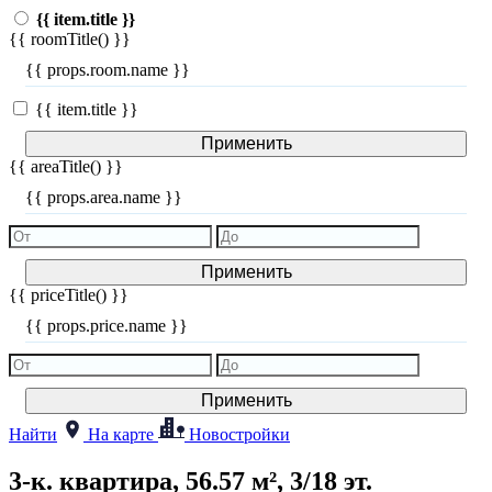
{{ item.title }}
{{ roomTitle() }}
{{ props.room.name }}
{{ item.title }}
Применить
{{ areaTitle() }}
{{ props.area.name }}
Применить
{{ priceTitle() }}
{{ props.price.name }}
Применить
Найти
На карте
Новостройки
3-к. квартира, 56.57 м², 3/18 эт.