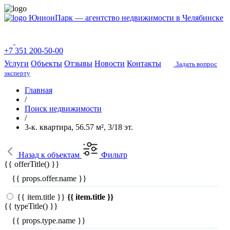
ЮнионПарк — агентство недвижимости в Челябинске
+7 351 200-50-00
Услуги
Объекты
Отзывы
Новости
Контакты
Задать вопрос
эксперту
Главная
/
Поиск недвижимости
/
3-к. квартира, 56.57 м², 3/18 эт.
Назад
к объектам
Фильтр
{{ offerTitle() }}
{{ props.offer.name }}
{{ item.title }}
{{ item.title }}
{{ typeTitle() }}
{{ props.type.name }}