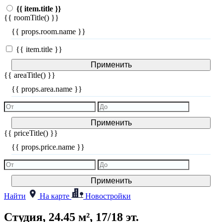
{{ item.title }}
{{ roomTitle() }}
{{ props.room.name }}
{{ item.title }}
Применить
{{ areaTitle() }}
{{ props.area.name }}
Применить
{{ priceTitle() }}
{{ props.price.name }}
Применить
Найти
На карте
Новостройки
Студия, 24.45 м², 17/18 эт.