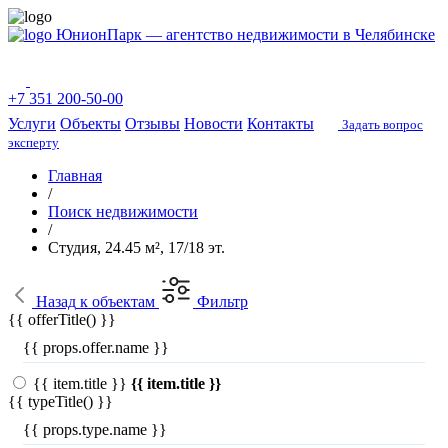
ЮнионПарк — агентство недвижимости в Челябинске
+7 351 200-50-00
Услуги
Объекты
Отзывы
Новости
Контакты
Задать вопрос
эксперту
Главная
/
Поиск недвижимости
/
Студия, 24.45 м², 17/18 эт.
Назад
к объектам
Фильтр
{{ offerTitle() }}
{{ props.offer.name }}
{{ item.title }}
{{ item.title }}
{{ typeTitle() }}
{{ props.type.name }}