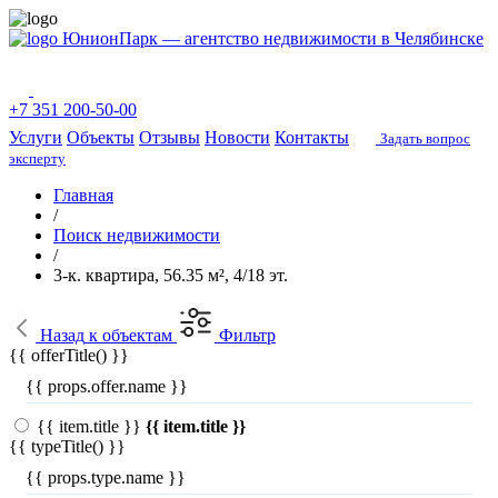
ЮнионПарк — агентство недвижимости в Челябинске
+7 351 200-50-00
Услуги
Объекты
Отзывы
Новости
Контакты
Задать вопрос
эксперту
Главная
/
Поиск недвижимости
/
3-к. квартира, 56.35 м², 4/18 эт.
Назад
к объектам
Фильтр
{{ offerTitle() }}
{{ props.offer.name }}
{{ item.title }}
{{ item.title }}
{{ typeTitle() }}
{{ props.type.name }}