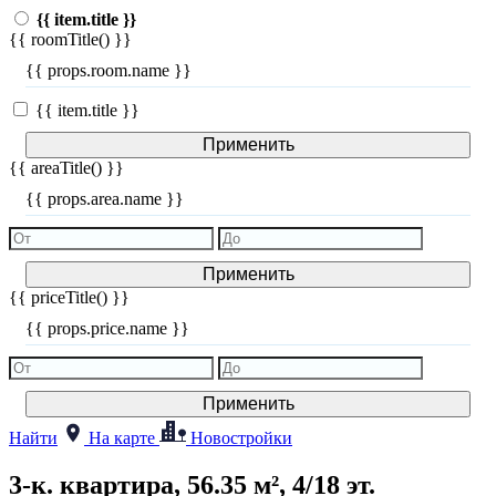
{{ item.title }}
{{ roomTitle() }}
{{ props.room.name }}
{{ item.title }}
Применить
{{ areaTitle() }}
{{ props.area.name }}
Применить
{{ priceTitle() }}
{{ props.price.name }}
Применить
Найти
На карте
Новостройки
3-к. квартира, 56.35 м², 4/18 эт.