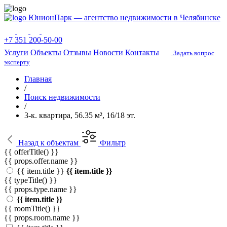
ЮнионПарк — агентство недвижимости в Челябинске
+7 351 200-50-00
Услуги
Объекты
Отзывы
Новости
Контакты
Задать вопрос
эксперту
Главная
/
Поиск недвижимости
/
3-к. квартира, 56.35 м², 16/18 эт.
Назад
к объектам
Фильтр
{{ offerTitle() }}
{{ props.offer.name }}
{{ item.title }}
{{ item.title }}
{{ typeTitle() }}
{{ props.type.name }}
{{ item.title }}
{{ roomTitle() }}
{{ props.room.name }}