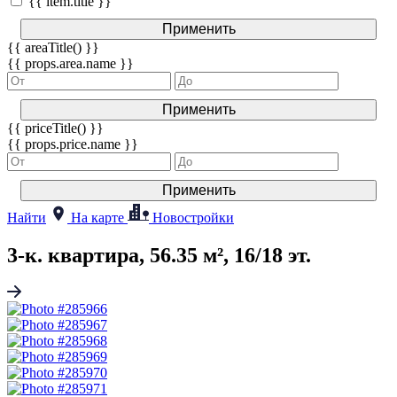
{{ item.title }}
Применить
{{ areaTitle() }}
{{ props.area.name }}
Применить
{{ priceTitle() }}
{{ props.price.name }}
Применить
Найти
На карте
Новостройки
3-к. квартира, 56.35 м², 16/18 эт.