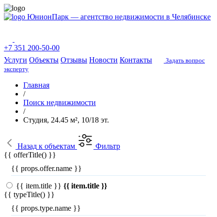
ЮнионПарк — агентство недвижимости в Челябинске
+7 351 200-50-00
Услуги
Объекты
Отзывы
Новости
Контакты
Задать вопрос
эксперту
Главная
/
Поиск недвижимости
/
Студия, 24.45 м², 10/18 эт.
Назад
к объектам
Фильтр
{{ offerTitle() }}
{{ props.offer.name }}
{{ item.title }}
{{ item.title }}
{{ typeTitle() }}
{{ props.type.name }}