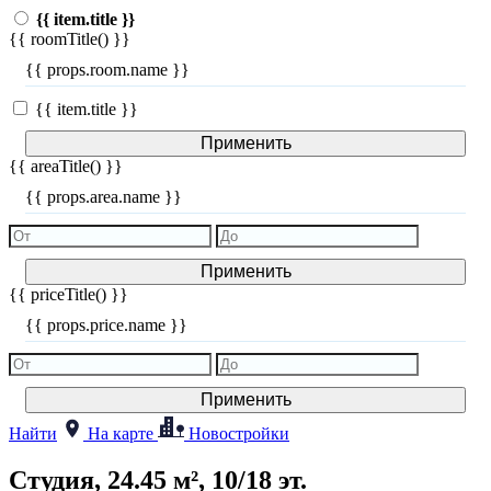
{{ item.title }}
{{ roomTitle() }}
{{ props.room.name }}
{{ item.title }}
Применить
{{ areaTitle() }}
{{ props.area.name }}
Применить
{{ priceTitle() }}
{{ props.price.name }}
Применить
Найти
На карте
Новостройки
Студия, 24.45 м², 10/18 эт.