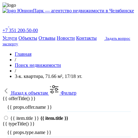
ЮнионПарк — агентство недвижимости в Челябинске
+7 351 200-50-00
Услуги
Объекты
Отзывы
Новости
Контакты
Задать вопрос
эксперту
Главная
/
Поиск недвижимости
/
3-к. квартира, 71.66 м², 17/18 эт.
Назад
к объектам
Фильтр
{{ offerTitle() }}
{{ props.offer.name }}
{{ item.title }}
{{ item.title }}
{{ typeTitle() }}
{{ props.type.name }}