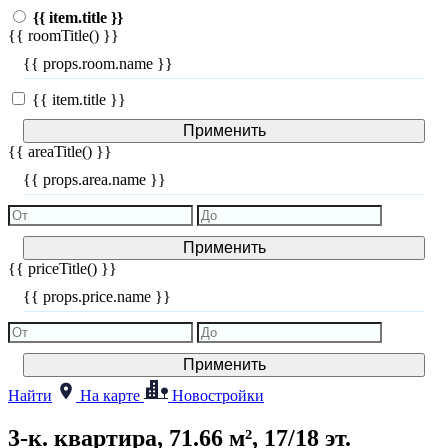
{{ item.title }}
{{ roomTitle() }}
{{ props.room.name }}
{{ item.title }}
Применить
{{ areaTitle() }}
{{ props.area.name }}
Применить
{{ priceTitle() }}
{{ props.price.name }}
Применить
Найти
На карте
Новостройки
3-к. квартира, 71.66 м², 17/18 эт.