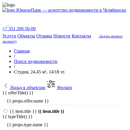
ЮнионПарк — агентство недвижимости в Челябинске
+7 351 200-50-00
Услуги
Объекты
Отзывы
Новости
Контакты
Задать вопрос
эксперту
Главная
/
Поиск недвижимости
/
Студия, 24.45 м², 14/18 эт.
Назад
к объектам
Фильтр
{{ offerTitle() }}
{{ props.offer.name }}
{{ item.title }}
{{ item.title }}
{{ typeTitle() }}
{{ props.type.name }}