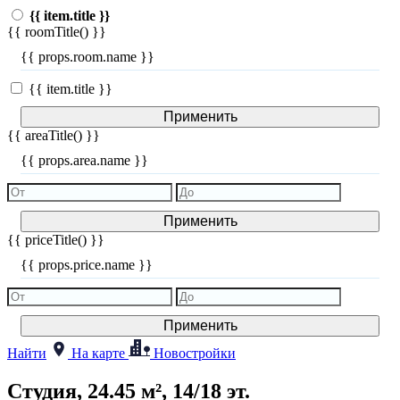
{{ item.title }}
{{ roomTitle() }}
{{ props.room.name }}
{{ item.title }}
Применить
{{ areaTitle() }}
{{ props.area.name }}
Применить
{{ priceTitle() }}
{{ props.price.name }}
Применить
Найти
На карте
Новостройки
Студия, 24.45 м², 14/18 эт.