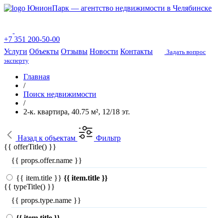
ЮнионПарк — агентство недвижимости в Челябинске
+7 351 200-50-00
Услуги
Объекты
Отзывы
Новости
Контакты
Задать вопрос
эксперту
Главная
/
Поиск недвижимости
/
2-к. квартира, 40.75 м², 12/18 эт.
Назад
к объектам
Фильтр
{{ offerTitle() }}
{{ props.offer.name }}
{{ item.title }}
{{ item.title }}
{{ typeTitle() }}
{{ props.type.name }}
{{ item.title }}