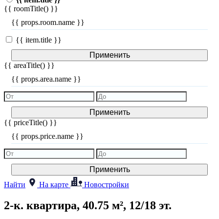
{{ roomTitle() }}
{{ props.room.name }}
{{ item.title }}
Применить
{{ areaTitle() }}
{{ props.area.name }}
Применить
{{ priceTitle() }}
{{ props.price.name }}
Применить
Найти
На карте
Новостройки
2-к. квартира, 40.75 м², 12/18 эт.