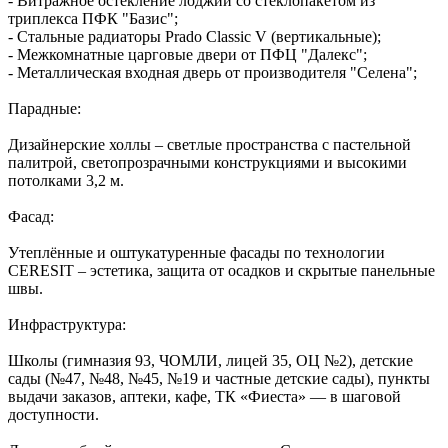
- Витражное остекление лоджий со стеклопакетом из
триплекса ПФК "Базис";
- Стальные радиаторы Prado Classic V (вертикальные);
- Межкомнатные царговые двери от ПФЦ "Далекс";
- Металлическая входная дверь от производителя "Селена";
Парадные:
Дизайнерские холлы – светлые пространства с пастельной
палитрой, светопрозрачными конструкциями и высокими
потолками 3,2 м.
Фасад:
Утеплённые и оштукатуренные фасады по технологии
CERESIT – эстетика, защита от осадков и скрытые панельные
швы.
Инфраструктура:
Школы (гимназия 93, ЧОМЛИ, лицей 35, ОЦ №2), детские
сады (№47, №48, №45, №19 и частные детские сады), пункты
выдачи заказов, аптеки, кафе, ТК «Фиеста» — в шаговой
доступности.