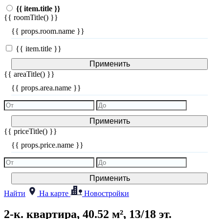
{{ item.title }}
{{ roomTitle() }}
{{ props.room.name }}
{{ item.title }}
Применить
{{ areaTitle() }}
{{ props.area.name }}
Применить
{{ priceTitle() }}
{{ props.price.name }}
Применить
Найти
На карте
Новостройки
2-к. квартира, 40.52 м², 13/18 эт.