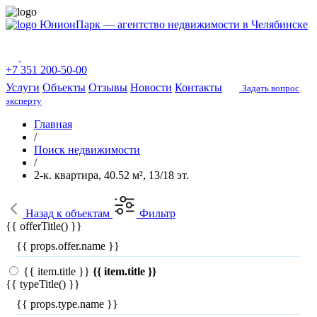
ЮнионПарк — агентство недвижимости в Челябинске
+7 351 200-50-00
Услуги
Объекты
Отзывы
Новости
Контакты
Задать вопрос
эксперту
Главная
/
Поиск недвижимости
/
2-к. квартира, 40.52 м², 13/18 эт.
Назад
к объектам
Фильтр
{{ offerTitle() }}
{{ props.offer.name }}
{{ item.title }}
{{ item.title }}
{{ typeTitle() }}
{{ props.type.name }}