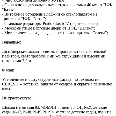
- Многослойный линолеум JUTEX;
- Окна в пол с двухкамерными стеклопакетами 40 мм от ПФК
"Базис";
- Витражное остекление лоджий со стеклопакетом из
триплекса ПФК "Базис";
- Стальные радиаторы Prado Classic V (вертикальные);
- Межкомнатные царговые двери от ПФЦ "Далекс";
- Металлическая входная дверь от производителя "Селена";
Парадные:
Дизайнерские холлы – светлые пространства с пастельной
палитрой, светопрозрачными конструкциями и высокими
потолками 3,2 м.
Фасад:
Утеплённые и оштукатуренные фасады по технологии
CERESIT – эстетика, защита от осадков и скрытые панельные
швы.
Инфраструктура:
Школы (гимназия 93, ЧОМЛИ, лицей 35, ОЦ №2), детские
сады (№47, №48, №45, №19 и частные детские сады), пункты